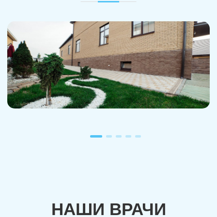
Троицк
Озерск
Копейск
Миасс
Златоуст
Магнитогорск
НАШИ ВРАЧИ