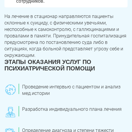
сотрудников.
На лечение в стационар направляются пациенты
склонные к суициду, с физическими увечьями,
неспособные к самоконтролю, с галлюцинациями и
провалами в памяти. Принудительная госпитализация
предусмотрена по постановлению суда либо в
ситуациях, когда больной представляет угрозу себе и
окружающим.
ЭТАПЫ ОКАЗАНИЯ УСЛУГ ПО
ПСИХИАТРИЧЕСКОЙ ПОМОЩИ
ЗАДАТЬ ВОПРОС
Касли
Роза
Проведение интервью с пациентом и анализ
ПОЛУЧИТЬ ПОМОЩЬ
ПОЛУЧИТЬ ПОМОЩЬ
ПОЛУЧИТЬ ПОМОЩЬ
мед.истории
Челябинск
Сим
Красногорский
Нязепетровск
Разработка индивидуального плана лечения
Первомайский
Карабаш
Определение диагноза и степени тяжести