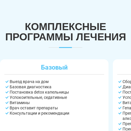
КОМПЛЕКСНЫЕ
ПРОГРАММЫ ЛЕЧЕНИЯ
Базовый
Выезд врача на дом
Сбо
Базовая диагностика
Диа
Постановка detox капельницы
Пос
Успокоительные, седативные
Усп
Витамины
Вит
Врач оставит препараты
Геп
Консультации и рекомендации
Пре
алк
Пре
Пси