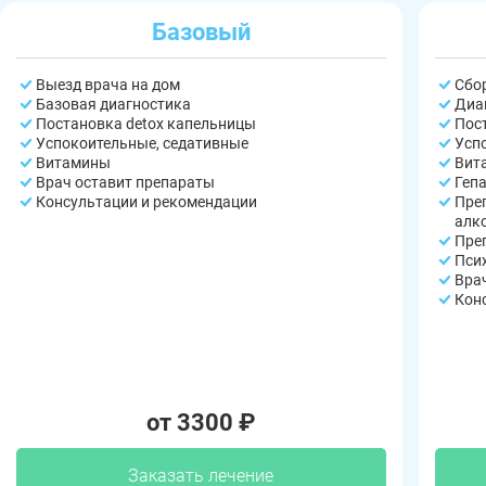
Базовый
Выезд врача на дом
Сбо
Базовая диагностика
Диа
Постановка detox капельницы
Пос
Успокоительные, седативные
Усп
Витамины
Вит
Врач оставит препараты
Геп
Консультации и рекомендации
Пре
алк
Пре
Пси
Вра
Кон
от 3300 ₽
Заказать лечение