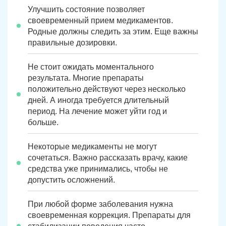
Улучшить состояние позволяет
своевременный прием медикаментов.
Родные должны следить за этим. Еще важны
правильные дозировки.
Не стоит ожидать моментального
результата. Многие препараты
положительно действуют через несколько
дней. А иногда требуется длительный
период. На лечение может уйти год и
больше.
ЗАДАТЬ ВОПРОС
Касли
Роза
Некоторые медикаменты не могут
сочетаться. Важно рассказать врачу, какие
ПОЛУЧИТЬ ПОМОЩЬ
ПОЛУЧИТЬ ПОМОЩЬ
ПОЛУЧИТЬ ПОМОЩЬ
Челябинск
Сим
средства уже принимались, чтобы не
допустить осложнений.
Красногорский
Нязепетровск
При любой форме заболевания нужна
Первомайский
Карабаш
своевременная коррекция. Препараты для