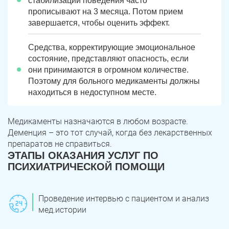
стабилизации поведения часто
Юрюзань
Верхнеуральск
прописывают на 3 месяца. Потом прием
завершается, чтобы оценить эффект.
Локомотивный
Миньяр
Записаться
Записаться
Записаться
Зауральский
Межозерный
Средства, корректирующие эмоциональное
состояние, представляют опасность, если
Я ознакомлен и принимаю
Я ознакомлен и принимаю
Я ознакомлен и принимаю
условия работы сайта
условия работы сайта
условия работы сайта
Катав-Ивановск
Куса
Задать вопрос
они принимаются в огромном количестве.
Поэтому для больного медикаменты должны
Пласт
Бакал
находиться в недоступном месте.
Я ознакомлен и принимаю
условия работы сайта
Усть-Катав
Верхний Уфалей
Медикаменты назначаются в любом возрасте.
Деменция – это тот случай, когда без лекарственных
Еманжелинск
Карталы
препаратов не справиться.
ЭТАПЫ ОКАЗАНИЯ УСЛУГ ПО
Аша
Трехгорный
ПСИХИАТРИЧЕСКОЙ ПОМОЩИ
Коркино
Кыштым
Проведение интервью с пациентом и анализ
Южноуральск
Сатка
мед.истории
Чебаркуль
Снежинск